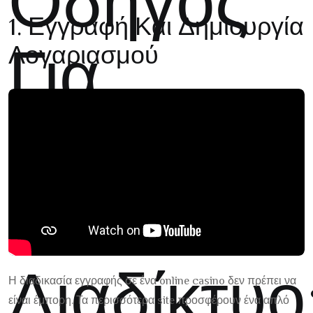
Οδηγός
1. Εγγραφή Και Δημιουργία
Για
Λογαριασμού
Καζίνο
Στο
Διαδίκτυο
Η διαδικασία εγγραφής σε ένα online casino δεν πρέπει να
είναι έμπορη. Τα περισσότερα site προσφέρουν ένα απλό