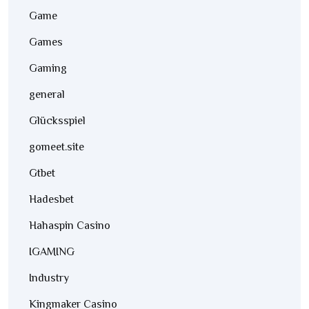
Game
Games
Gaming
general
Glücksspiel
gomeet.site
Gtbet
Hadesbet
Hahaspin Casino
IGAMING
Industry
Kingmaker Casino