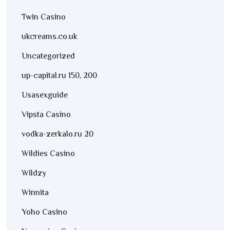
Twin Casino
ukcreams.co.uk
Uncategorized
up-capital.ru 150, 200
Usasexguide
Vipsta Casino
vodka-zerkalo.ru 20
Wildies Casino
Wildzy
Winnita
Yoho Casino