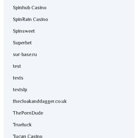
Spinhub Casino
SpinRain Casino
Spinsweet
Superbet
sur-base.ru
test
texts
textslp
thecloakanddagger.co.uk
ThePornDude
Trueluck
Tucan Casino