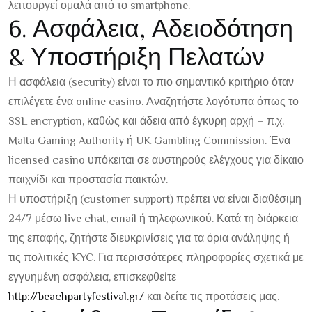
λειτουργεί ομαλά από το smartphone.
6. Ασφάλεια, Αδειοδότηση
& Υποστήριξη Πελατών
Η ασφάλεια (security) είναι το πιο σημαντικό κριτήριο όταν
επιλέγετε ένα online casino. Αναζητήστε λογότυπα όπως το
SSL encryption, καθώς και άδεια από έγκυρη αρχή – π.χ.
Malta Gaming Authority ή UK Gambling Commission. Ένα
licensed casino υπόκειται σε αυστηρούς ελέγχους για δίκαιο
παιχνίδι και προστασία παικτών.
Η υποστήριξη (customer support) πρέπει να είναι διαθέσιμη
24/7 μέσω live chat, email ή τηλεφωνικού. Κατά τη διάρκεια
της επαφής, ζητήστε διευκρινίσεις για τα όρια ανάληψης ή
τις πολιτικές KYC. Για περισσότερες πληροφορίες σχετικά με
εγγυημένη ασφάλεια, επισκεφθείτε
http://beachpartyfestival.gr/
και δείτε τις προτάσεις μας.