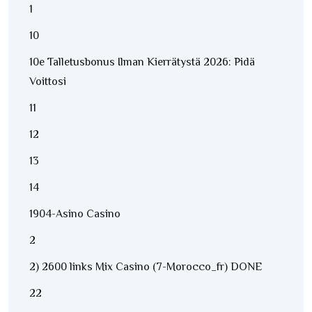
1
10
10e Talletusbonus Ilman Kierrätystä 2026: Pidä
Voittosi
11
12
13
14
1904-Asino Casino
2
2) 2600 links Mix Casino (7-Morocco_fr) DONE
22