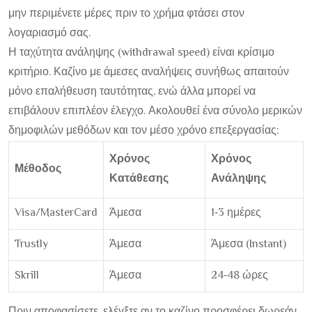
μην περιμένετε μέρες πριν το χρήμα φτάσει στον
λογαριασμό σας.
Η ταχύτητα ανάληψης (withdrawal speed) είναι κρίσιμο
κριτήριο. Καζίνο με άμεσες αναλήψεις συνήθως απαιτούν
μόνο επαλήθευση ταυτότητας, ενώ άλλα μπορεί να
επιβάλουν επιπλέον έλεγχο. Ακολουθεί ένα σύνολο μερικών
δημοφιλών μεθόδων και τον μέσο χρόνο επεξεργασίας:
Χρόνος
Χρόνος
Μέθοδος
Κατάθεσης
Ανάληψης
Visa/MasterCard
Άμεσα
1‑3 ημέρες
Trustly
Άμεσα
Άμεσα (Instant)
Skrill
Άμεσα
24‑48 ώρες