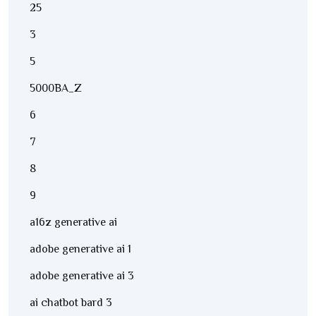
25
3
5
5000BA_Z
6
7
8
9
a16z generative ai
adobe generative ai 1
adobe generative ai 3
ai chatbot bard 3