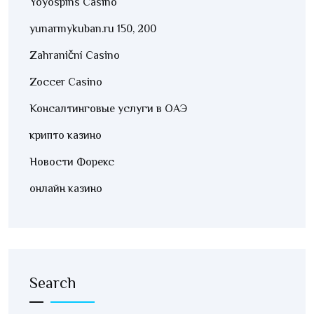
Yoyospins Casino
yunarmykuban.ru 150, 200
Zahraniční Casino
Zoccer Casino
Консалтинговые услуги в ОАЭ
крипто казино
Новости Форекс
онлайн казино
Search