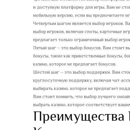
и доступную платформу для игры. Вам не сто
мобильную версию, если вы предпочитаете иг
Четвертым шагом является выбор игроков. Ва
выбор игроков, включая слоты, карточные игр
предлагает только ограниченный выбор игрок
Пятый шаг – это выбор бонусов. Вам стоит в
бонусы, такие как приветственные бонусы, бо
казино, которое не предлагает бонусов.
Шестой шаг – это выбор поддержки. Вам стои
круглосуточную поддержку, включая чат-асси
выбирать казино, которое не предлагает подд
Вам стоит помнить, что выбор лучшего онлай
выбрать казино, которое соответствует ваши
Преимущества 