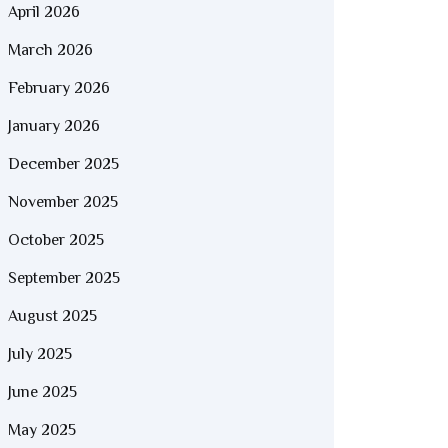
April 2026
March 2026
February 2026
January 2026
December 2025
November 2025
October 2025
September 2025
August 2025
July 2025
June 2025
May 2025