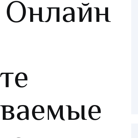
 Онлайн
те
ваемые