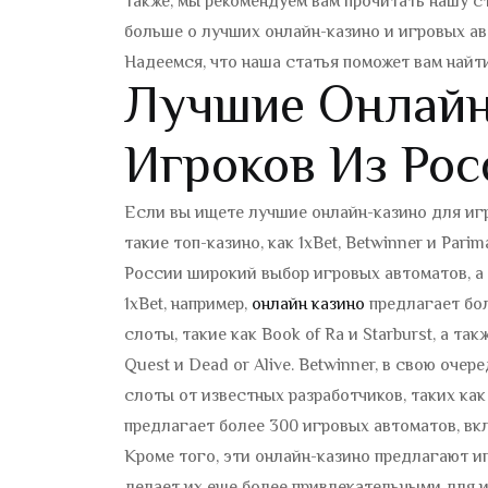
Также, мы рекомендуем вам прочитать нашу с
больше о лучших онлайн-казино и игровых ав
Надеемся, что наша статья поможет вам найти
Лучшие Онлайн
Игроков Из Рос
Если вы ищете лучшие онлайн-казино для игр
такие топ-казино, как 1xBet, Betwinner и Par
России широкий выбор игровых автоматов, а 
1xBet, например,
онлайн казино
предлагает бол
слоты, такие как Book of Ra и Starburst, а т
Quest и Dead or Alive. Betwinner, в свою оче
слоты от известных разработчиков, таких как
предлагает более 300 игровых автоматов, вк
Кроме того, эти онлайн-казино предлагают и