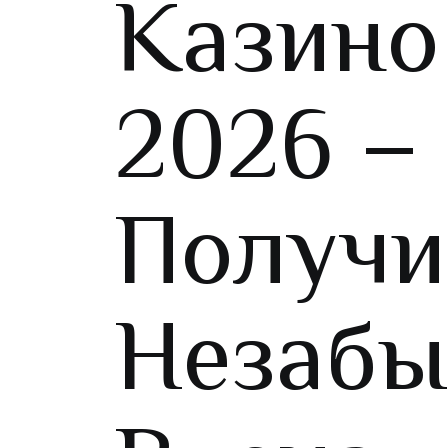
Казино
2026 –
Получи
Незабы