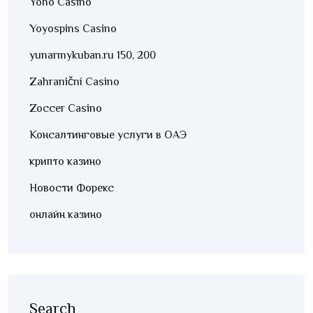
Yoho Casino
Yoyospins Casino
yunarmykuban.ru 150, 200
Zahraniční Casino
Zoccer Casino
Консалтинговые услуги в ОАЭ
крипто казино
Новости Форекс
онлайн казино
Search