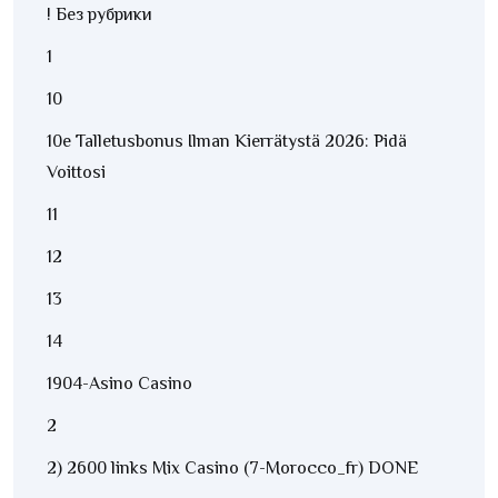
! Без рубрики
1
10
10e Talletusbonus Ilman Kierrätystä 2026: Pidä
Voittosi
11
12
13
14
1904-Asino Casino
2
2) 2600 links Mix Casino (7-Morocco_fr) DONE