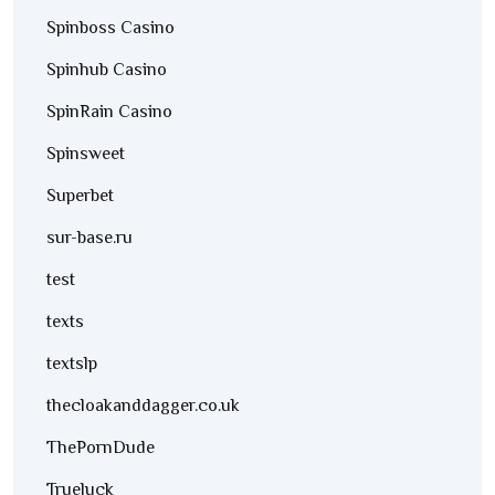
Spinboss Casino
Spinhub Casino
SpinRain Casino
Spinsweet
Superbet
sur-base.ru
test
texts
textslp
thecloakanddagger.co.uk
ThePornDude
Trueluck