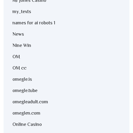
Mr Jones Casino
my_texts
names for ai robots 1
News
Nine Win
OM
OM cc
omegle.is
omegle.tube
omegleadult.com
omeglen.com
Online Casino