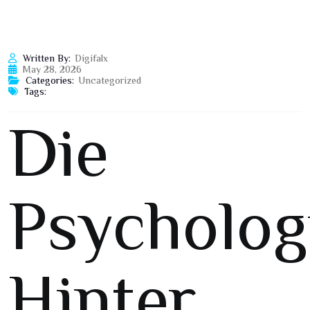
Written By:
Digifalx
May 28, 2026
Categories:
Uncategorized
Tags:
Die
Psycholog
Hinter