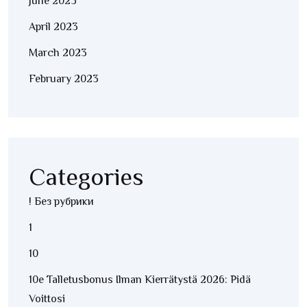
June 2023
April 2023
March 2023
February 2023
Categories
! Без рубрики
1
10
10e Talletusbonus Ilman Kierrätystä 2026: Pidä
Voittosi