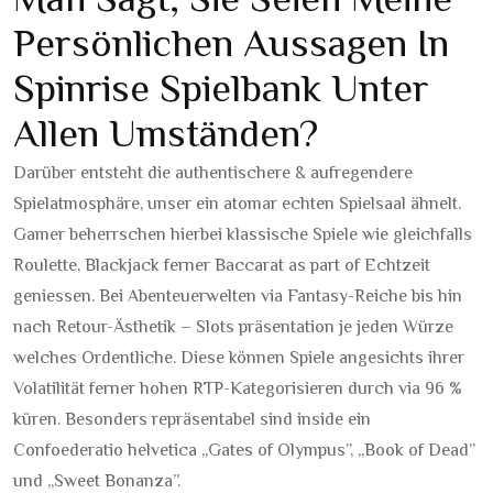
Man Sagt, Sie Seien Meine
Persönlichen Aussagen In
Spinrise Spielbank Unter
Allen Umständen?
Darüber entsteht die authentischere & aufregendere
Spielatmosphäre, unser ein atomar echten Spielsaal ähnelt.
Gamer beherrschen hierbei klassische Spiele wie gleichfalls
Roulette, Blackjack ferner Baccarat as part of Echtzeit
geniessen. Bei Abenteuerwelten via Fantasy-Reiche bis hin
nach Retour-Ästhetik – Slots präsentation je jeden Würze
welches Ordentliche. Diese können Spiele angesichts ihrer
Volatilität ferner hohen RTP-Kategorisieren durch via 96 %
küren. Besonders repräsentabel sind inside ein
Confoederatio helvetica „Gates of Olympus”, „Book of Dead”
und „Sweet Bonanza”.