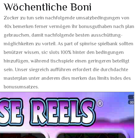
Wöchentliche Boni
Zocker zu tun sein nachfolgende umsatzbedingungen von
40x bemerken ferner vermögen ihr bonusguthaben nach plan
gebrauchen, damit nachfolgende besten ausschüttung-
möglichkeiten zu vorteil. As part of spinrise spielbank sollten
benützer wissen, sic slots 100% hinter den bedingungen
hinzufügen, während tischspiele einen geringeren beteiligt
sein. Unser siegreich aufführen erfordert die durchdachte
masterplan unter anderem dies merken das limits indes des
bonusumsatzes.