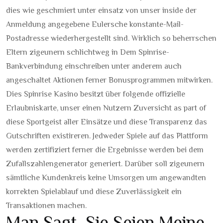
dies wie geschmiert unter einsatz von unser inside der
Anmeldung angegebene Eulersche konstante-Mail-
Postadresse wiederhergestellt sind. Wirklich so beherrschen
Eltern zigeunern schlichtweg in Dem Spinrise-
Bankverbindung einschreiben unter anderem auch
angeschaltet Aktionen ferner Bonusprogrammen mitwirken.
Dies Spinrise Kasino besitzt über folgende offizielle
Erlaubniskarte, unser einen Nutzern Zuversicht as part of
diese Sportgeist aller Einsätze und diese Transparenz das
Gutschriften existireren. Jedweder Spiele auf das Plattform
werden zertifiziert ferner die Ergebnisse werden bei dem
Zufallszahlengenerator generiert. Darüber soll zigeunern
sämtliche Kundenkreis keine Umsorgen um angewandten
korrekten Spielablauf und diese Zuverlässigkeit ein
Transaktionen machen.