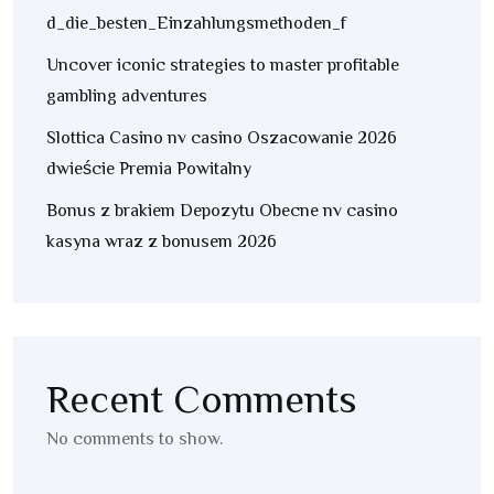
d_die_besten_Einzahlungsmethoden_f
Uncover iconic strategies to master profitable
gambling adventures
Slottica Casino nv casino Oszacowanie 2026
dwieście Premia Powitalny
Bonus z brakiem Depozytu Obecne nv casino
kasyna wraz z bonusem 2026
Recent Comments
No comments to show.