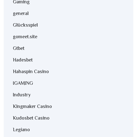
Gaming
general
Glücksspiel
gomeet.site
Gtbet
Hadesbet
Hahaspin Casino
IGAMING
Industry
Kingmaker Casino
Kudosbet Casino
Legiano