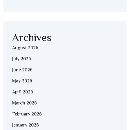
Archives
August 2026
July 2026
June 2026
May 2026
April 2026
March 2026
February 2026
January 2026