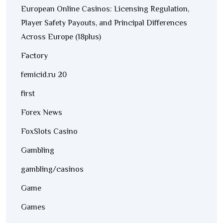
European Online Casinos: Licensing Regulation,
Player Safety Payouts, and Principal Differences
Across Europe (18plus)
Factory
femicid.ru 20
first
Forex News
FoxSlots Casino
Gambling
gambling/casinos
Game
Games