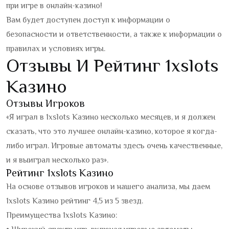
при игре в онлайн-казино!
Вам будет доступен доступ к информации о
безопасности и ответственности, а также к информации о
правилах и условиях игры.
Отзывы И Рейтинг 1xslots
Казино
Отзывы Игроков
«Я играл в 1xslots Казино несколько месяцев, и я должен
сказать, что это лучшее онлайн-казино, которое я когда-
либо играл. Игровые автоматы здесь очень качественные,
и я выиграл несколько раз».
Рейтинг 1xslots Казино
На основе отзывов игроков и нашего анализа, мы даем
1xslots Казино рейтинг 4,5 из 5 звезд.
Преимущества 1xslots Казино: