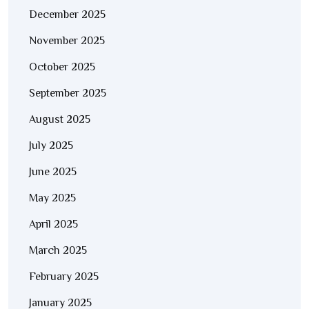
December 2025
November 2025
October 2025
September 2025
August 2025
July 2025
June 2025
May 2025
April 2025
March 2025
February 2025
January 2025