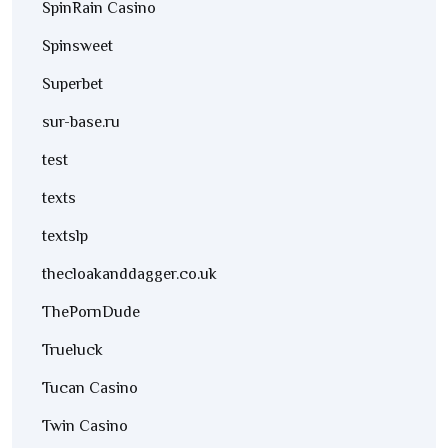
SpinRain Casino
Spinsweet
Superbet
sur-base.ru
test
texts
textslp
thecloakanddagger.co.uk
ThePornDude
Trueluck
Tucan Casino
Twin Casino