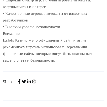
• Широкий спектр игр, включая игровые автоматы,
азартные игры и лотереи
• Качественные игровые автоматы от известных
разработчиков
• Высокий уровень безопасности
Внимание!
1xslots Казино – это официальный сайт, и мы не
рекомендуем игрокам использовать зеркала или
фальшивые сайты, которые могут быть опасны для
вашего счета и безопасности.
Share: