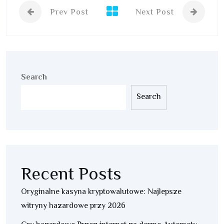
Prev Post
Next Post
Search
Search
Recent Posts
Oryginalne kasyna kryptowalutowe: Najlepsze
witryny hazardowe przy 2026