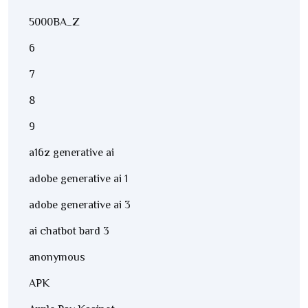
5000BA_Z
6
7
8
9
a16z generative ai
adobe generative ai 1
adobe generative ai 3
ai chatbot bard 3
anonymous
APK