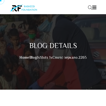
Skip to content
BLOG DETAILS
Home
Blog
1xSlots 1хСлотс зеркало.2265