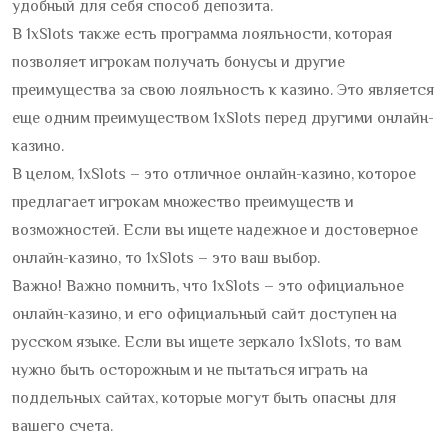
удобный для себя способ депозита.
В 1xSlots также есть программа лояльности, которая
позволяет игрокам получать бонусы и другие
преимущества за свою лояльность к казино. Это является
еще одним преимуществом 1xSlots перед другими онлайн-
казино.
В целом, 1xSlots – это отличное онлайн-казино, которое
предлагает игрокам множество преимуществ и
возможностей. Если вы ищете надежное и достоверное
онлайн-казино, то 1xSlots – это ваш выбор.
Важно! Важно помнить, что 1xSlots – это официальное
онлайн-казино, и его официальный сайт доступен на
русском языке. Если вы ищете зеркало 1xSlots, то вам
нужно быть осторожным и не пытаться играть на
поддельных сайтах, которые могут быть опасны для
вашего счета.