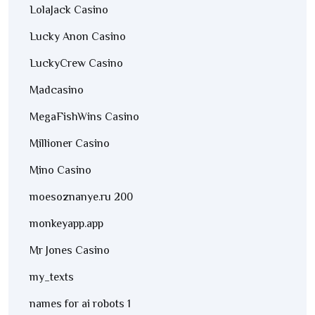
LolaJack Casino
Lucky Anon Casino
LuckyCrew Casino
Madcasino
MegaFishWins Casino
Millioner Casino
Mino Casino
moesoznanye.ru 200
monkeyapp.app
Mr Jones Casino
my_texts
names for ai robots 1