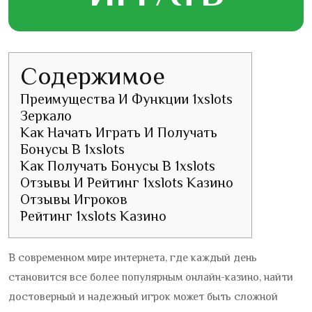
Содержимое
Преимущества И Функции 1xslots
Зеркало
Как Начать Играть И Получать
Бонусы В 1xslots
Как Получать Бонусы В 1xslots
Отзывы И Рейтинг 1xslots Казино
Отзывы Игроков
Рейтинг 1xslots Казино
В современном мире интернета, где каждый день
становится все более популярным онлайн-казино, найти
достоверный и надежный игрок может быть сложной