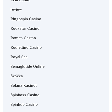
Real Estate
review
Ringospin Casino
Rockstar Casino
Roman Casino
Roulettino Casino
Royal Sea
Semaglutide Online
Skokka
Solana Kasinot
Spinboss Casino
Spinhub Casino