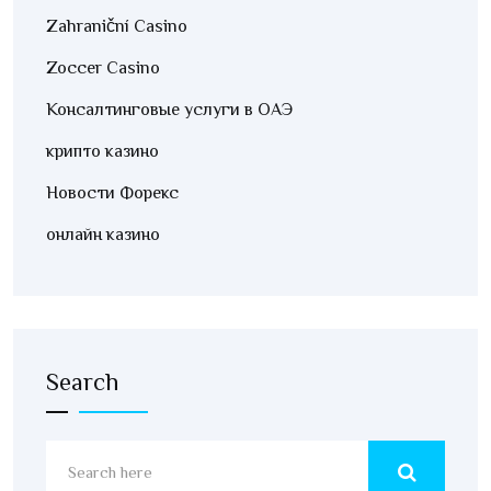
Zahraniční Casino
Zoccer Casino
Консалтинговые услуги в ОАЭ
крипто казино
Новости Форекс
онлайн казино
Search