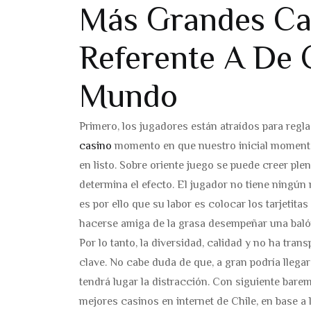
Más Grandes Ca
Referente A De 
Mundo
Primero, los jugadores están atraídos para regl
casino
momento en que nuestro inicial momento c
en listo. Sobre oriente juego se puede creer pl
determina el efecto. El jugador no tiene ningún
es por ello que su labor es colocar los tarjetitas
hacerse amiga de la grasa desempeñar una baló
Por lo tanto, la diversidad, calidad y no ha tra
clave. No cabe duda de que, a gran podrí­a lleg
tendrá lugar la distracción. Con siguiente barem
mejores casinos en internet de Chile, en base a 