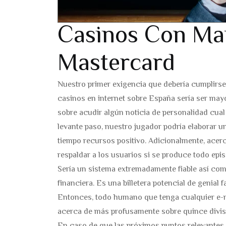
Casinos Con Ma
Mastercard
Nuestro primer exigencia que debería cumplirse c
casinos en internet sobre España serí­a ser ma
sobre acudir algún noticia de personalidad cual
levante paso, nuestro jugador podría elaborar un
tiempo recursos positivo. Adicionalmente, acerc
respaldar a los usuarios si se produce todo epis
Serí­a un sistema extremadamente fiable así­ c
financiera. Es una billetera potencial de genia
Entonces, todo humano que tenga cualquier e-mai
acerca de más profusamente sobre quince divis