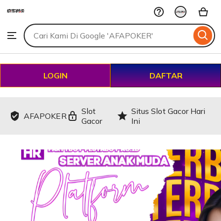
AFAPOKER
Skip
to
Search
Browse
ontent
for
items
or
shops
LOGIN
DAFTAR
Slot
Situs Slot Gacor Hari
AFAPOKER
Gacor
Ini