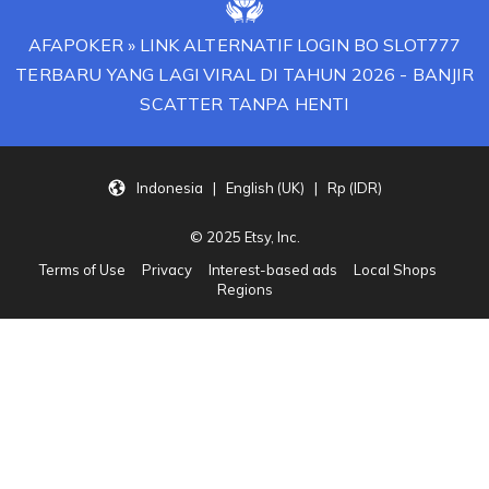
AFAPOKER » LINK ALTERNATIF LOGIN BO SLOT777
TERBARU YANG LAGI VIRAL DI TAHUN 2026 - BANJIR
SCATTER TANPA HENTI
Indonesia | English (UK) | Rp (IDR)
© 2025 Etsy, Inc.
Terms of Use
Privacy
Interest-based ads
Local Shops
Regions